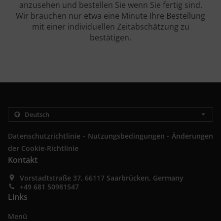
anzusehen und bestellen Sie wenn Sie fertig sind.
Wir brauchen nur etwa eine Minute Ihre Bestellung
mit einer individuellen Zeitabschätzung zu
bestätigen.
.
.
Datenschutzrichtlinie
Nutzungsbedingungen
Änderungen
der Cookie-Richtlinie
Kontakt
Vorstadtstraße 37, 66117 Saarbrücken, Germany
+49 681 50981547
Links
Menü