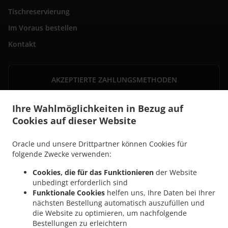
Tischreservierung
Im Voraus bestellen
Kontakt
AKZEPTIERTE ZAHLUNGSMETHODEN
Ihre Wahlmöglichkeiten in Bezug auf
Cookies auf dieser Website
Oracle und unsere Drittpartner können Cookies für
folgende Zwecke verwenden:
Cookies, die für das Funktionieren
der Website
.
Thailändische Essen Lieferservice Saarbrücken Sankt Johann
Thailändische Essen
unbedingt erforderlich sind
.
Lieferservice Saarbrücken Alt-Saarbrücken
Thailändische Essen Lieferservice
Funktionale Cookies
helfen uns, Ihre Daten bei Ihrer
.
.
Saarbrücken Sankt Arnual
Thailändische Essen Lieferservice Saarbrücken Malstatt
nächsten Bestellung automatisch auszufüllen und
.
die Website zu optimieren, um nachfolgende
Thailändische Essen Lieferservice Saarbrücken Güdingen
Thailändische Essen
Bestellungen zu erleichtern
.
Lieferservice Saarbrücken Brebach - Fechingen
Thailändische Essen Lieferservice